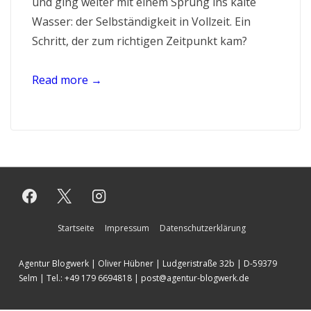
und ging weiter mit einem Sprung ins kalte
Wasser: der Selbständigkeit in Vollzeit. Ein
Schritt, der zum richtigen Zeitpunkt kam?
Read more →
Startseite
Impressum
Datenschutzerklärung
Agentur Blogwerk | Oliver Hübner | Ludgeristraße 32b | D-59379
Selm | Tel.: +49 179 6694818 | post@agentur-blogwerk.de