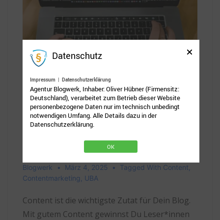
Überzeugen durch Content - Welche Strategie ist die
Datenschutz
beste? Foto: Mart Production bei Pexels
Impressum
|
Datenschutzerklärung
Unternehmensblog
Agentur Blogwerk, Inhaber: Oliver Hübner (Firmensitz:
Deutschland), verarbeitet zum Betrieb dieser Website
Mit Content punkten –
personenbezogene Daten nur im technisch unbedingt
notwendigen Umfang. Alle Details dazu in der
Unternehmensblog-
Datenschutzerklärung.
Abend im März
OK
Blogwerk
März 4, 2025
Tagged With
Content
,
Contentmarketing
,
UBA
Content ist die wichtigste Zutat für Dein Blog.
Mit gutem Content gewinnst Du Leser*innen